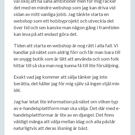
väl okej att ha såna ambitioner men för mig räcker
det med en mindre webshop som jag kan driva vid
sidan av mitt vanliga jobb. Jag tänkte starta en
webshop som ett hobbyprojekt och utveckla det
över tid och sen kanske man någon gång i framtiden
kan leva på att endast göra det.
Tiden att starta en webshop är nog rätt i alla fall. Vi
handlar på nätet som aldrig förr och får man bara till
en snygg butik som är lätt att använda och som folk
hittar till så ska man nog kunna få till lite försäljning.
Exakt vad jag kommer att sälja tänker jag inte
berätta, det håller jag för mig själv så ingen stjäl min
idé.
Jag har letat lite information på nätet om vilken typ
av e-handelsplattform man ska välja. Det där med e-
handelsplattformar är lite av en djungel. Det finns
väldigt många att välja mellan idag och alla påstår
naturligtvis att deras lösning är bäst.