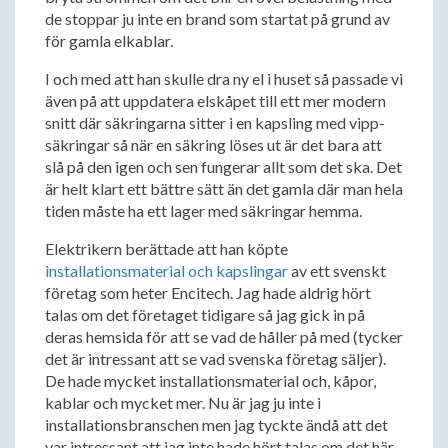
de stoppar ju inte en brand som startat på grund av
för gamla elkablar.
I och med att han skulle dra ny el i huset så passade vi
även på att uppdatera elskåpet till ett mer modern
snitt där säkringarna sitter i en kapsling med vipp-
säkringar så när en säkring löses ut är det bara att
slå på den igen och sen fungerar allt som det ska. Det
är helt klart ett bättre sätt än det gamla där man hela
tiden måste ha ett lager med säkringar hemma.
Elektrikern berättade att han köpte
installationsmaterial och kapslingar
av ett svenskt
företag som heter Encitech. Jag hade aldrig hört
talas om det företaget tidigare så jag gick in på
deras hemsida för att se vad de håller på med (tycker
det är intressant att se vad svenska företag säljer).
De hade mycket installationsmaterial och, kåpor,
kablar och mycket mer. Nu är jag ju inte i
installationsbranschen men jag tyckte ändå att det
var intressant att jag inte hade hört talas om det här