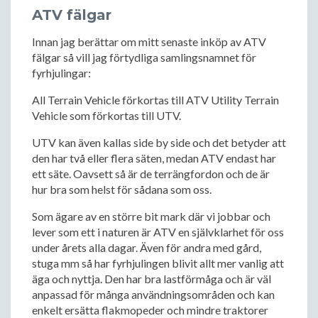
ATV fälgar
Innan jag berättar om mitt senaste inköp av ATV
fälgar så vill jag förtydliga samlingsnamnet för
fyrhjulingar:
All Terrain Vehicle förkortas till ATV Utility Terrain
Vehicle som förkortas till UTV.
UTV kan även kallas side by side och det betyder att
den har två eller flera säten, medan ATV endast har
ett säte. Oavsett så är de terrängfordon och de är
hur bra som helst för sådana som oss.
Som ägare av en större bit mark där vi jobbar och
lever som ett i naturen är ATV en självklarhet för oss
under årets alla dagar. Även för andra med gård,
stuga mm så har fyrhjulingen blivit allt mer vanlig att
äga och nyttja. Den har bra lastförmåga och är väl
anpassad för många användningsområden och kan
enkelt ersätta flakmopeder och mindre traktorer