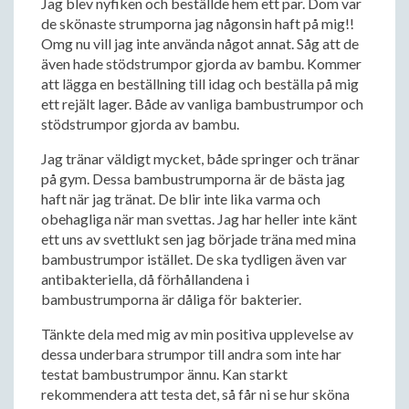
Jag blev nyfiken och beställde hem ett par. Dom var
de skönaste strumporna jag någonsin haft på mig!!
Omg nu vill jag inte använda något annat. Såg att de
även hade stödstrumpor gjorda av bambu. Kommer
att lägga en beställning till idag och beställa på mig
ett rejält lager. Både av vanliga bambustrumpor och
stödstrumpor gjorda av bambu.
Jag tränar väldigt mycket, både springer och tränar
på gym. Dessa bambustrumporna är de bästa jag
haft när jag tränat. De blir inte lika varma och
obehagliga när man svettas. Jag har heller inte känt
ett uns av svettlukt sen jag började träna med mina
bambustrumpor istället. De ska tydligen även var
antibakteriella, då förhållandena i
bambustrumporna är dåliga för bakterier.
Tänkte dela med mig av min positiva upplevelse av
dessa underbara strumpor till andra som inte har
testat bambustrumpor ännu. Kan starkt
rekommendera att testa det, så får ni se hur sköna