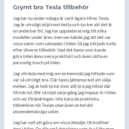
Grymt bra Tesla tillbehör
Jag har nu under många år varit ägare till en Tesla.
Jag är otroligt nöjd med detta och tycker att det är
en underbar bil. Jag har uppdaterat mig till olika
modeller under åren, men sen kände jag att det var
vissa saker som saknades i bilen. Så jag började kolla
efter diverse tillbehör. Vad det fanns som kunde
göra bilen ännu mera praktiskt och även sätta en
personlig touch på bilen.
Jag vill dela med mig om en hemsida jag hittade som
var så otroligt bra. Där fanns jättemycket att välja
mellan. Jag är helt lyrisk över allt bra jag hittat där
till min bil. Blir så nöjd varje gång jag hoppar in i bilen
och ser förändringen. Inte bara de praktiska
tillbehören till Teslan utan även en hel del
utseendemässiga saker.
Jag har valt att göra om vissa detaljer till kolfiber
inne i bilen. De där små detaljerna som är så lite men