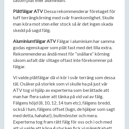
såsom plåt eller aluminium.
Plåtfälgar ATV
Dessa rekommenderar företaget för
tuff terrängkörning med svår framkomlighet. Skulle
man köra mot sten eller stock så är det ingen skada
skedd på sagd fälg.
Aluminiumfälgar ATV
Fälgar i aluminium har samma
godas egenskaper som plåt fast med det lilla extra.
Rekommenderas ändå mest för “snällare” körning
såsom asfalt där slitage oftast inte förekommer på
fälgar.
Vi valde plåtfälgar då vi kör i svår terräng som dessa
tål. Osäker på storlek som vi skulle ha på just vår
ATV tog vi hjälp av experterna som berättade att
man har flera saker att tänka på vid val av fälg.
Fälgens höjd (8, 10, 12, 14 tum etc), fälgens bredd,
också i tum, fälgens offset (lugn, de hjälper som sagt
med detta, hahaha!), bultmönster och mera.
Experterna tog fram rätt fälg för oss och i och med
att vi valde att köpa 4 stycken fick vi mängdrabatt