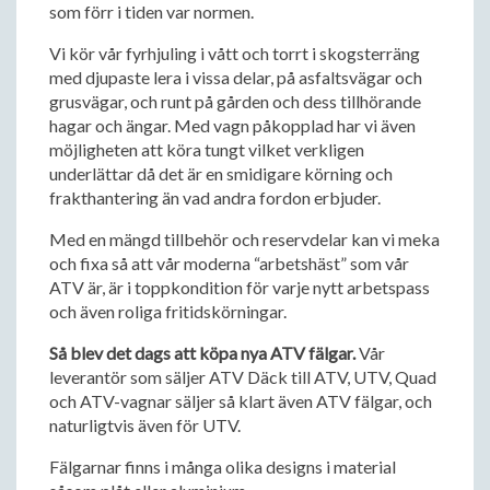
som förr i tiden var normen.
Vi kör vår fyrhjuling i vått och torrt i skogsterräng
med djupaste lera i vissa delar, på asfaltsvägar och
grusvägar, och runt på gården och dess tillhörande
hagar och ängar. Med vagn påkopplad har vi även
möjligheten att köra tungt vilket verkligen
underlättar då det är en smidigare körning och
frakthantering än vad andra fordon erbjuder.
Med en mängd tillbehör och reservdelar kan vi meka
och fixa så att vår moderna “arbetshäst” som vår
ATV är, är i toppkondition för varje nytt arbetspass
och även roliga fritidskörningar.
Så blev det dags att köpa nya ATV fälgar.
Vår
leverantör som säljer ATV Däck till ATV, UTV, Quad
och ATV-vagnar säljer så klart även ATV fälgar, och
naturligtvis även för UTV.
Fälgarnar finns i många olika designs i material