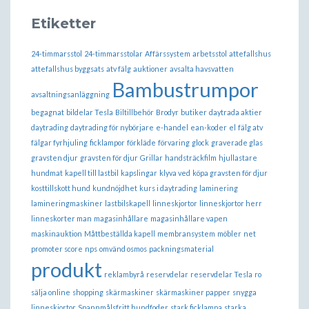
Etiketter
24-timmarsstol
24-timmarsstolar
Affärssystem
arbetsstol
attefallshus
attefallshus byggsats
atv fälg
auktioner
avsalta havsvatten
Bambustrumpor
avsaltningsanläggning
begagnat
bildelar Tesla
Biltillbehör
Brodyr
butiker
daytrada aktier
daytrading
daytrading för nybörjare
e-handel
ean-koder
el
fälg atv
fälgar fyrhjuling
ficklampor
förkläde
förvaring
glock
graverade glas
gravsten djur
gravsten för djur
Grillar
handsträckfilm
hjullastare
hundmat
kapell till lastbil
kapslingar
klyva ved
köpa gravsten för djur
kosttillskott hund
kundnöjdhet
kurs i daytrading
laminering
lamineringmaskiner
lastbilskapell
linneskjortor
linneskjortor herr
linneskorter man
magasinhållare
magasinhållare vapen
maskinauktion
Måttbeställda kapell
membransystem
möbler
net
promoter score
nps
omvänd osmos
packningsmaterial
produkt
reklambyrå
reservdelar
reservdelar Tesla
ro
sälja online
shopping
skärmaskiner
skärmaskiner papper
snygga
linneskjortor
Spannmålsfritt hundfoder
stark ficklampa
starka