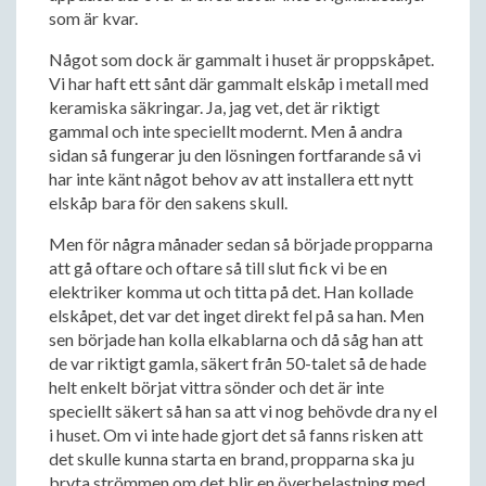
som är kvar.
Något som dock är gammalt i huset är proppskåpet.
Vi har haft ett sånt där gammalt elskåp i metall med
keramiska säkringar. Ja, jag vet, det är riktigt
gammal och inte speciellt modernt. Men å andra
sidan så fungerar ju den lösningen fortfarande så vi
har inte känt något behov av att installera ett nytt
elskåp bara för den sakens skull.
Men för några månader sedan så började propparna
att gå oftare och oftare så till slut fick vi be en
elektriker komma ut och titta på det. Han kollade
elskåpet, det var det inget direkt fel på sa han. Men
sen började han kolla elkablarna och då såg han att
de var riktigt gamla, säkert från 50-talet så de hade
helt enkelt börjat vittra sönder och det är inte
speciellt säkert så han sa att vi nog behövde dra ny el
i huset. Om vi inte hade gjort det så fanns risken att
det skulle kunna starta en brand, propparna ska ju
bryta strömmen om det blir en överbelastning med