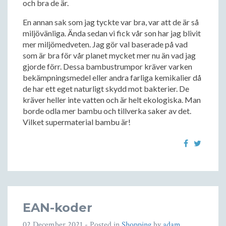
och bra de är.
En annan sak som jag tyckte var bra, var att de är så
miljövänliga. Ända sedan vi fick vår son har jag blivit
mer miljömedveten. Jag gör val baserade på vad
som är bra för vår planet mycket mer nu än vad jag
gjorde förr. Dessa bambustrumpor kräver varken
bekämpningsmedel eller andra farliga kemikalier då
de har ett eget naturligt skydd mot bakterier. De
kräver heller inte vatten och är helt ekologiska. Man
borde odla mer bambu och tillverka saker av det.
Vilket supermaterial bambu är!
EAN-koder
02 December 2021
- Posted in
Shopping
by
adam