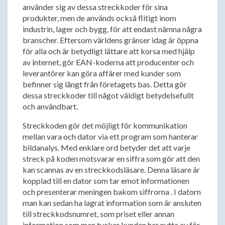
använder sig av dessa streckkoder för sina
produkter, men de används också flitigt inom
industrin, lager och bygg, för att endast nämna några
branscher. Eftersom världens gränser idag är öppna
för alla och är betydligt lättare att korsa med hjälp
av internet, gör EAN-koderna att producenter och
leverantörer kan göra affärer med kunder som
befinner sig långt från företagets bas. Detta gör
dessa streckkoder till något väldigt betydelsefullt
och användbart.
​​Streckkoden gör det möjligt för kommunikation
mellan vara och dator via ett program som hanterar
bildanalys. Med enklare ord betyder det att varje
streck på koden motsvarar en siffra som gör att den
kan scannas av en streckkodsläsare. Denna läsare är
kopplad till en dator som tar emot informationen
och presenterar meningen bakom siffrorna . I datorn
man kan sedan ha lagrat information som är ansluten
till streckkodsnumret, som priset eller annan
information som man tycker kunden har nytta av för