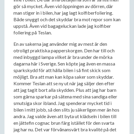
gör så mycket. Även vid öppningen av dörren, där
man stiger in i bilen, har jag lagt kolfiberfoliering.
Både snyggt och det skyddar bra mot repor som kan
uppstå. Även vid bagageluckan lade jag kolfiber
foliering på Teslan.
En av sakerna jag använder mig av mest är den
otroligt praktiska papperskorgen. Den har till och
med inbyggd lampa vilket är bra under de mörka
dagarna här i Sverige. Sen köpte jag även en massa
sparkskydd för att hålla bilen i så fint skick som
möjligt. Bra att man kan köpa saker som skyddar.
Kommer Teslan att se ny ut när jag säljer den efter
att jag tagit bort alla skydden. Plus att jag har barn
som gärna sparkar på sätena med sina sandiga eller
smutsiga skor ibland. Jag spenderar mycket tid i
bilen i mitt jobb, så den slits ju säkerligen mer än hos
andra. Jag valde även att byta ut klädseln i bilen till
en jättefin cognac brun färg istället för den svarta
jag har nu. Det var förvånansvärt bra kvalité på det