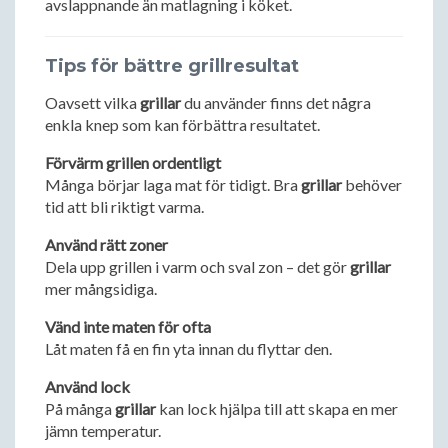
avslappnande än matlagning i köket.
Tips för bättre grillresultat
Oavsett vilka
grillar
du använder finns det några
enkla knep som kan förbättra resultatet.
Förvärm grillen ordentligt
Många börjar laga mat för tidigt. Bra
grillar
behöver
tid att bli riktigt varma.
Använd rätt zoner
Dela upp grillen i varm och sval zon – det gör
grillar
mer mångsidiga.
Vänd inte maten för ofta
Låt maten få en fin yta innan du flyttar den.
Använd lock
På många
grillar
kan lock hjälpa till att skapa en mer
jämn temperatur.