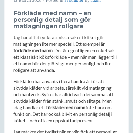
12 March 2026
- Posted in
Produkter
by
adam
Förkläde med namn – en
personlig detalj som gör
matlagningen roligare
Jag har alltid tyckt att vissa saker i köket gör
matlagningen lite mer speciell. Ett exempel är
förkläde med namn
. Det är egentligen en enkel sak –
ett klassiskt köksförkläde – men när man lägger till
ett namn blir det plötsligt mer personligt och lite
roligare att använda.
Förkläden har använts i flera hundra år för att
skydda kläder vid arbete, särskilt vid matlagning
och hantverk. Syftet har alltid varit detsamma: att
skydda kläder från stänk, smuts och slitage. Men
idag handlar ett
förkläde med namn
inte bara om
funktion. Det har också blivit en personlig detalj i
köket – och ofta en uppskattad present.
Jag märkte det tydligt när en vän fick ett personligt