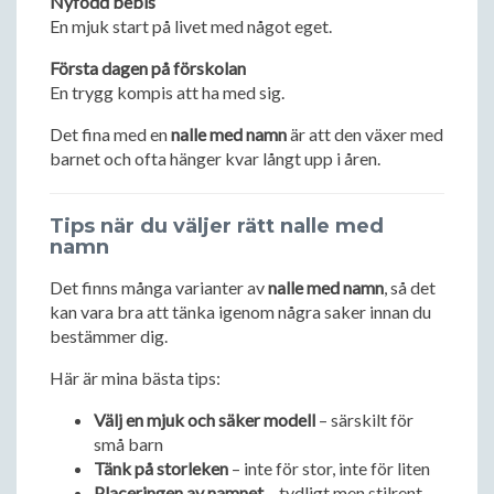
Nyfödd bebis
En mjuk start på livet med något eget.
Första dagen på förskolan
En trygg kompis att ha med sig.
Det fina med en
nalle med namn
är att den växer med
barnet och ofta hänger kvar långt upp i åren.
Tips när du väljer rätt nalle med
namn
Det finns många varianter av
nalle med namn
, så det
kan vara bra att tänka igenom några saker innan du
bestämmer dig.
Här är mina bästa tips:
Välj en mjuk och säker modell
– särskilt för
små barn
Tänk på storleken
– inte för stor, inte för liten
Placeringen av namnet
– tydligt men stilrent