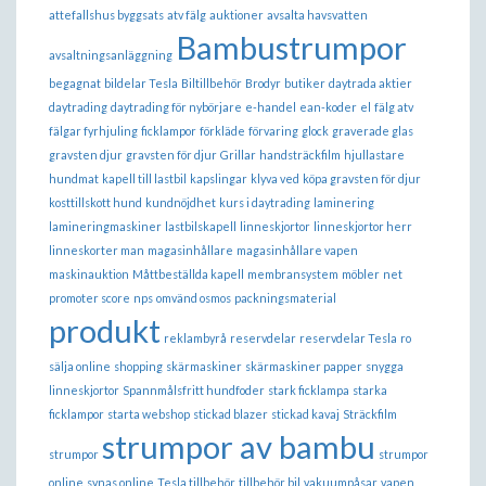
attefallshus byggsats
atv fälg
auktioner
avsalta havsvatten
Bambustrumpor
avsaltningsanläggning
begagnat
bildelar Tesla
Biltillbehör
Brodyr
butiker
daytrada aktier
daytrading
daytrading för nybörjare
e-handel
ean-koder
el
fälg atv
fälgar fyrhjuling
ficklampor
förkläde
förvaring
glock
graverade glas
gravsten djur
gravsten för djur
Grillar
handsträckfilm
hjullastare
hundmat
kapell till lastbil
kapslingar
klyva ved
köpa gravsten för djur
kosttillskott hund
kundnöjdhet
kurs i daytrading
laminering
lamineringmaskiner
lastbilskapell
linneskjortor
linneskjortor herr
linneskorter man
magasinhållare
magasinhållare vapen
maskinauktion
Måttbeställda kapell
membransystem
möbler
net
promoter score
nps
omvänd osmos
packningsmaterial
produkt
reklambyrå
reservdelar
reservdelar Tesla
ro
sälja online
shopping
skärmaskiner
skärmaskiner papper
snygga
linneskjortor
Spannmålsfritt hundfoder
stark ficklampa
starka
ficklampor
starta webshop
stickad blazer
stickad kavaj
Sträckfilm
strumpor av bambu
strumpor
strumpor
online
synas online
Tesla tillbehör
tillbehör bil
vakuumpåsar
vapen