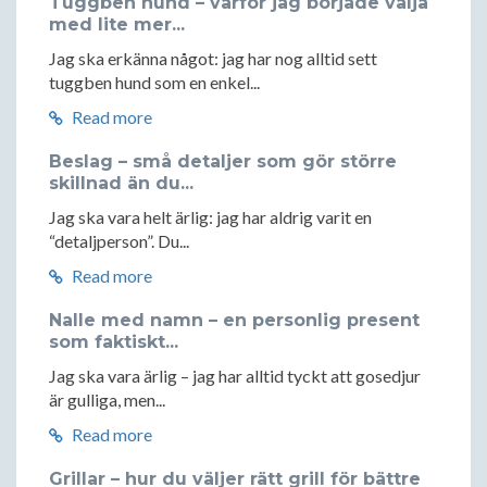
Tuggben hund – varför jag började välja
med lite mer...
Jag ska erkänna något: jag har nog alltid sett
tuggben hund som en enkel...
Read more
Beslag – små detaljer som gör större
skillnad än du...
Jag ska vara helt ärlig: jag har aldrig varit en
“detaljperson”. Du...
Read more
Nalle med namn – en personlig present
som faktiskt...
Jag ska vara ärlig – jag har alltid tyckt att gosedjur
är gulliga, men...
Read more
Grillar – hur du väljer rätt grill för bättre