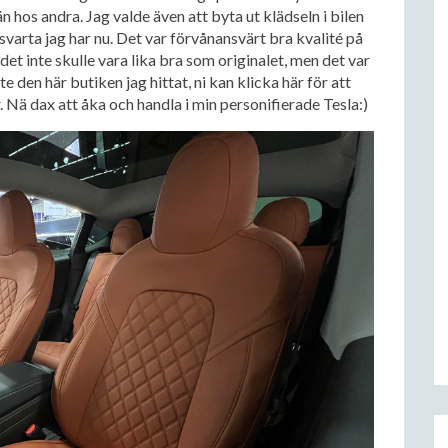
 än hos andra. Jag valde även att byta ut klädseln i bilen
n svarta jag har nu. Det var förvånansvärt bra kvalité på
det inte skulle vara lika bra som originalet, men det var
te den här butiken jag hittat, ni kan klicka här för att
 Nä dax att åka och handla i min personifierade Tesla:)