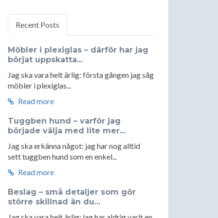
Recent Posts
Möbler i plexiglas – därför har jag
börjat uppskatta...
Jag ska vara helt ärlig: första gången jag såg
möbler i plexiglas...
Read more
Tuggben hund – varför jag
började välja med lite mer...
Jag ska erkänna något: jag har nog alltid
sett tuggben hund som en enkel...
Read more
Beslag – små detaljer som gör
större skillnad än du...
Jag ska vara helt ärlig: jag har aldrig varit en