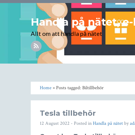
Handla på nätet, e-
Allt om att handla på nätet
Home
» Posts tagged: Biltillbehör
Tesla tillbehör
12 August 2022
- Posted in
Handla på nätet
by
a