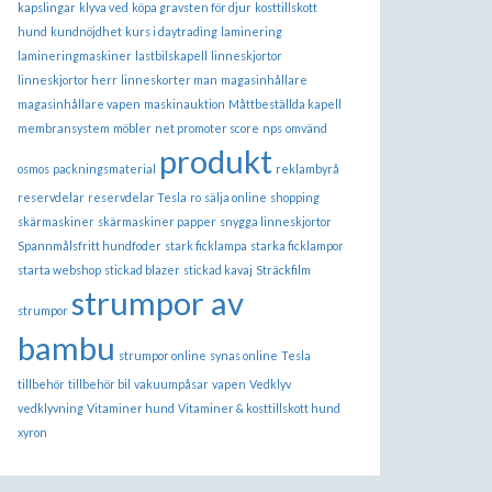
kapslingar
klyva ved
köpa gravsten för djur
kosttillskott
hund
kundnöjdhet
kurs i daytrading
laminering
lamineringmaskiner
lastbilskapell
linneskjortor
linneskjortor herr
linneskorter man
magasinhållare
magasinhållare vapen
maskinauktion
Måttbeställda kapell
membransystem
möbler
net promoter score
nps
omvänd
produkt
osmos
packningsmaterial
reklambyrå
reservdelar
reservdelar Tesla
ro
sälja online
shopping
skärmaskiner
skärmaskiner papper
snygga linneskjortor
Spannmålsfritt hundfoder
stark ficklampa
starka ficklampor
starta webshop
stickad blazer
stickad kavaj
Sträckfilm
strumpor av
strumpor
bambu
strumpor online
synas online
Tesla
tillbehör
tillbehör bil
vakuumpåsar
vapen
Vedklyv
vedklyvning
Vitaminer hund
Vitaminer & kosttillskott hund
xyron