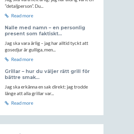
“detaljperson”. Du...
Read more
Nalle med namn – en personlig
present som faktiskt...
Jag ska vara ärlig – jag har alltid tyckt att
gosedjur är gulliga, men...
Read more
Grillar – hur du väljer rätt grill för
bättre smak...
Jag ska erkänna en sak direkt: jag trodde
länge att alla grillar var...
Read more