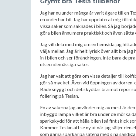
Grymt bra Tesla tillbehör
Jag har nu under många år varit ägare till en Te
en underbar bil. Jag har uppdaterat mig till ol
vissa saker som saknades i bilen. Så jag börjad
göra bilen ännu mera praktiskt och även sätta 
Jag vill dela med mig om en hemsida jag hittad
välja mellan. Jag är helt lyrisk över allt bra jag 
in i bilen och ser förändringen. Inte bara de pra
utseendemässiga saker.
Jag har valt att göra om vissa detaljer till kolf
gör så mycket. Även vid öppningen av dörren, där
Både snyggt och det skyddar bra mot repor so
foliering på Teslan.
En av sakerna jag använder mig av mest är den
inbyggd lampa vilket är bra under de mörka da
sparkskydd för att hålla bilen i så fint skick 
Kommer Teslan att se ny ut när jag säljer den ef
som gärna sparkar på sätena med sina sandiga e