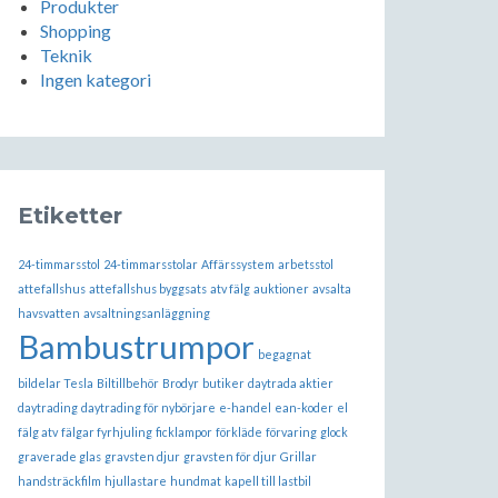
Produkter
Shopping
Teknik
Ingen kategori
Etiketter
24-timmarsstol
24-timmarsstolar
Affärssystem
arbetsstol
attefallshus
attefallshus byggsats
atv fälg
auktioner
avsalta
havsvatten
avsaltningsanläggning
Bambustrumpor
begagnat
bildelar Tesla
Biltillbehör
Brodyr
butiker
daytrada aktier
daytrading
daytrading för nybörjare
e-handel
ean-koder
el
fälg atv
fälgar fyrhjuling
ficklampor
förkläde
förvaring
glock
graverade glas
gravsten djur
gravsten för djur
Grillar
handsträckfilm
hjullastare
hundmat
kapell till lastbil