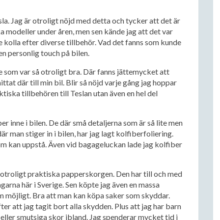
sla. Jag är otroligt nöjd med detta och tycker att det är
ika modeller under åren, men sen kände jag att det var
e kolla efter diverse tillbehör. Vad det fanns som kunde
en personlig touch på bilen.
e som var så otroligt bra. Där fanns jättemycket att
hittat där till min bil. Blir så nöjd varje gång jag hoppar
ktiska tillbehören till Teslan utan även en hel del
iber inne i bilen. De där små detaljerna som är så lite men
 man stiger in i bilen, har jag lagt kolfiberfoliering.
m kan uppstå. Även vid bagageluckan lade jag kolfiber
 otroligt praktiska papperskorgen. Den har till och med
garna här i Sverige. Sen köpte jag även en massa
som möjligt. Bra att man kan köpa saker som skyddar.
ter att jag tagit bort alla skydden. Plus att jag har barn
ller smutsiga skor ibland. Jag spenderar mycket tid i