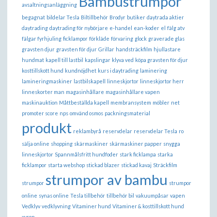
Bambustrumpor
avsaltningsanläggning
begagnat
bildelar Tesla
Biltillbehör
Brodyr
butiker
daytrada aktier
daytrading
daytrading för nybörjare
e-handel
ean-koder
el
fälg atv
fälgar fyrhjuling
ficklampor
förkläde
förvaring
glock
graverade glas
gravsten djur
gravsten för djur
Grillar
handsträckfilm
hjullastare
hundmat
kapell till lastbil
kapslingar
klyva ved
köpa gravsten för djur
kosttillskott hund
kundnöjdhet
kurs i daytrading
laminering
lamineringmaskiner
lastbilskapell
linneskjortor
linneskjortor herr
linneskorter man
magasinhållare
magasinhållare vapen
maskinauktion
Måttbeställda kapell
membransystem
möbler
net
promoter score
nps
omvänd osmos
packningsmaterial
produkt
reklambyrå
reservdelar
reservdelar Tesla
ro
sälja online
shopping
skärmaskiner
skärmaskiner papper
snygga
linneskjortor
Spannmålsfritt hundfoder
stark ficklampa
starka
ficklampor
starta webshop
stickad blazer
stickad kavaj
Sträckfilm
strumpor av bambu
strumpor
strumpor
online
synas online
Tesla tillbehör
tillbehör bil
vakuumpåsar
vapen
Vedklyv
vedklyvning
Vitaminer hund
Vitaminer & kosttillskott hund
xyron