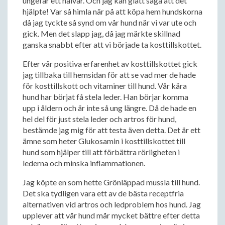
ungefär ett halvår. Och jag kan glatt säga att det
hjälpte! Var så himla när på att köpa hem hundskorna
då jag tyckte så synd om vår hund när vi var ute och
gick. Men det slapp jag, då jag märkte skillnad
ganska snabbt efter att vi började ta kosttillskottet.
Efter vår positiva erfarenhet av kosttillskottet gick
jag tillbaka till hemsidan för att se vad mer de hade
för kosttillskott och vitaminer till hund. Vår kära
hund har börjat få stela leder. Han börjar komma
upp i åldern och är inte så ung längre. Då de hade en
hel del för just stela leder och artros för hund,
bestämde jag mig för att testa även detta. Det är ett
ämne som heter Glukosamin i kosttillskottet till
hund som hjälper till att förbättra rörligheten i
lederna och minska inflammationen.
Jag köpte en som hette Grönläppad mussla till hund.
Det ska tydligen vara ett av de bästa receptfria
alternativen vid artros och ledproblem hos hund. Jag
upplever att vår hund mår mycket bättre efter detta