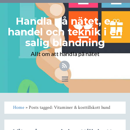
Handla på nätet, e-
handel och teknik i en
salig blandning
Allt om att handla på nätet
Toggle
navigation
Home
» Posts tagged: Vitaminer & kosttillskott hund