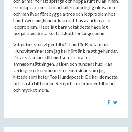
och är mer för att springa och hoppa runt nu än innan.
Grönläppad mussla innehåller naturligt glukosamin
och kan även förebygga artros och ledproblem hos
hund. Även unghundar kan drabbas av artros och
ledproblem. Hade jag bara vetat detta hade jag
börjat med detta kosttillskott för längesedan.
Vitaminer som vi ger till vår hund är B-vitaminer.
Hundvitaminer som jag har hört är bra att ge hundar.
De är vitaminer till hund som är bra för
ämnesomsättningen, pälsen och hundens hud. Kan
verkligen rekommendera denna sidan som jag
hittade som heter Tös Hundapotek. De har de mesta
och bästa till hundar. Receptfria mediciner till hund
och mycket mera.