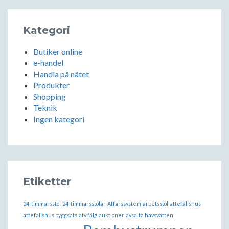
Kategori
Butiker online
e-handel
Handla på nätet
Produkter
Shopping
Teknik
Ingen kategori
Etiketter
24-timmarsstol
24-timmarsstolar
Affärssystem
arbetsstol
attefallshus
attefallshus byggsats
atv fälg
auktioner
avsalta havsvatten