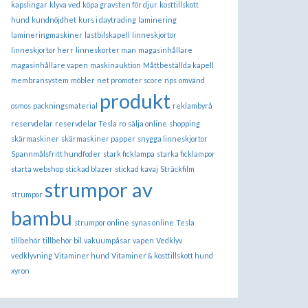
kapslingar
klyva ved
köpa gravsten för djur
kosttillskott
hund
kundnöjdhet
kurs i daytrading
laminering
lamineringmaskiner
lastbilskapell
linneskjortor
linneskjortor herr
linneskorter man
magasinhållare
magasinhållare vapen
maskinauktion
Måttbeställda kapell
membransystem
möbler
net promoter score
nps
omvänd
produkt
osmos
packningsmaterial
reklambyrå
reservdelar
reservdelar Tesla
ro
sälja online
shopping
skärmaskiner
skärmaskiner papper
snygga linneskjortor
Spannmålsfritt hundfoder
stark ficklampa
starka ficklampor
starta webshop
stickad blazer
stickad kavaj
Sträckfilm
strumpor av
strumpor
bambu
strumpor online
synas online
Tesla
tillbehör
tillbehör bil
vakuumpåsar
vapen
Vedklyv
vedklyvning
Vitaminer hund
Vitaminer & kosttillskott hund
xyron