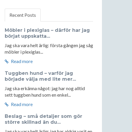
Recent Posts
Möbler i plexiglas – därför har jag
börjat uppskatta...
Jag ska vara helt ärlig: första gången jag såg
möbler i plexiglas...
Read more
Tuggben hund – varför jag
började välja med lite mer...
Jag ska erkänna något: jag har nog alltid
sett tuggben hund som en enkel...
Read more
Beslag – små detaljer som gör
större skillnad än du...
Jag ska vara helt ärlig: jag har aldrig varit en