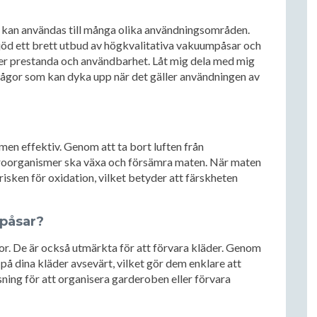
kan användas till många olika användningsområden.
bjöd ett brett utbud av högkvalitativa vakuumpåsar och
ller prestanda och användbarhet. Låt mig dela med mig
frågor som kan dyka upp när det gäller användningen av
men effektiv. Genom att ta bort luften från
kroorganismer ska växa och försämra maten. När maten
risken för oxidation, vilket betyder att färskheten
mpåsar?
r. De är också utmärkta för att förvara kläder. Genom
på dina kläder avsevärt, vilket gör dem enklare att
sning för att organisera garderoben eller förvara