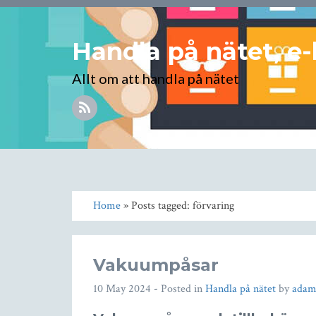
Handla på nätet, e-
Allt om att handla på nätet
Home
» Posts tagged: förvaring
Vakuumpåsar
10 May 2024
- Posted in
Handla på nätet
by
ada