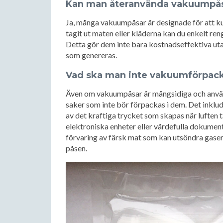
Kan man återanvända vakuumpå
Ja, många vakuumpåsar är designade för att ku
tagit ut maten eller kläderna kan du enkelt re
Detta gör dem inte bara kostnadseffektiva ut
som genereras.
Vad ska man inte vakuumförpac
Även om vakuumpåsar är mångsidiga och använd
saker som inte bör förpackas i dem. Det inklu
av det kraftiga trycket som skapas när luften 
elektroniska enheter eller värdefulla dokument.
förvaring av färsk mat som kan utsöndra gaser
påsen.