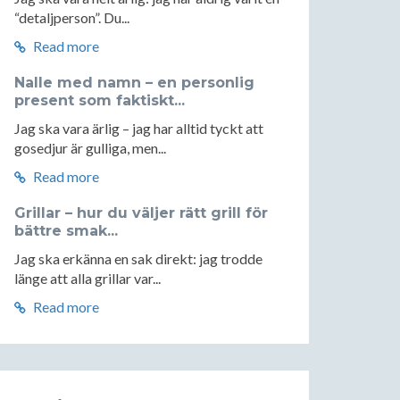
“detaljperson”. Du...
Read more
Nalle med namn – en personlig
present som faktiskt...
Jag ska vara ärlig – jag har alltid tyckt att
gosedjur är gulliga, men...
Read more
Grillar – hur du väljer rätt grill för
bättre smak...
Jag ska erkänna en sak direkt: jag trodde
länge att alla grillar var...
Read more