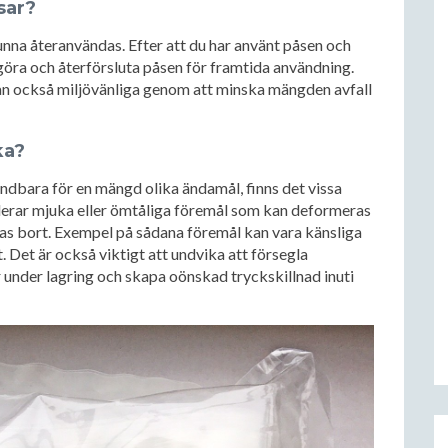
sar?
nna återanvändas. Efter att du har använt påsen och
ngöra och återförsluta påsen för framtida användning.
an också miljövänliga genom att minska mängden avfall
ka?
bara för en mängd olika ändamål, finns det vissa
derar mjuka eller ömtåliga föremål som kan deformeras
tas bort. Exempel på sådana föremål kan vara känsliga
 Det är också viktigt att undvika att försegla
 under lagring och skapa oönskad tryckskillnad inuti