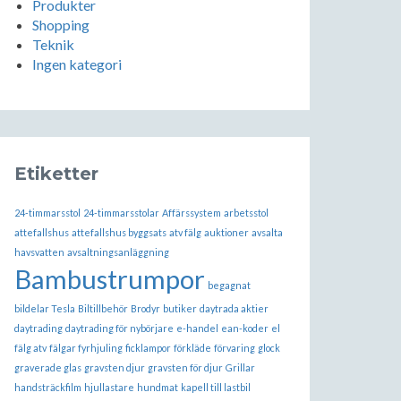
Produkter
Shopping
Teknik
Ingen kategori
Etiketter
24-timmarsstol
24-timmarsstolar
Affärssystem
arbetsstol
attefallshus
attefallshus byggsats
atv fälg
auktioner
avsalta
havsvatten
avsaltningsanläggning
Bambustrumpor
begagnat
bildelar Tesla
Biltillbehör
Brodyr
butiker
daytrada aktier
daytrading
daytrading för nybörjare
e-handel
ean-koder
el
fälg atv
fälgar fyrhjuling
ficklampor
förkläde
förvaring
glock
graverade glas
gravsten djur
gravsten för djur
Grillar
handsträckfilm
hjullastare
hundmat
kapell till lastbil