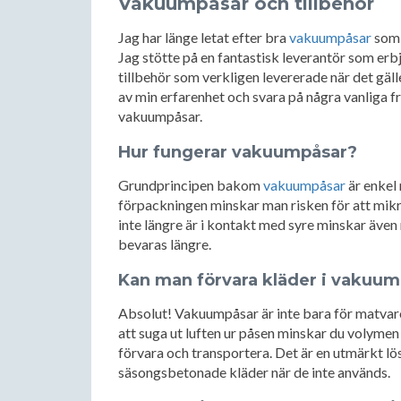
Vakuumpåsar och tillbehör
Jag har länge letat efter bra
vakuumpåsar
som 
Jag stötte på en fantastisk leverantör som er
tillbehör som verkligen levererade när det gä
av min erfarenhet och svara på några vanliga 
vakuumpåsar.
Hur fungerar vakuumpåsar?
Grundprincipen bakom
vakuumpåsar
är enkel 
förpackningen minskar man risken för att mi
inte längre är i kontakt med syre minskar även 
bevaras längre.
Kan man förvara kläder i vakuu
Absolut! Vakuumpåsar är inte bara för matvaro
att suga ut luften ur påsen minskar du volymen 
förvara och transportera. Det är en utmärkt lö
säsongsbetonade kläder när de inte används.