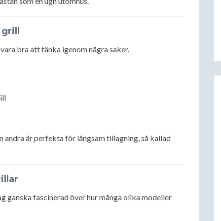
ästan som en ugn utomhus.
grill
vara bra att tänka igenom några saker.
ll
 andra är perfekta för långsam tillagning, så kallad
illar
ag ganska fascinerad över hur många olika modeller