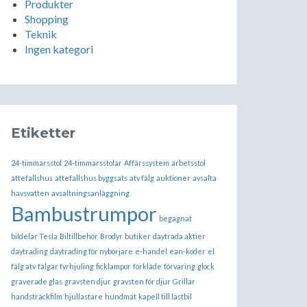
Produkter
Shopping
Teknik
Ingen kategori
Etiketter
24-timmarsstol
24-timmarsstolar
Affärssystem
arbetsstol
attefallshus
attefallshus byggsats
atv fälg
auktioner
avsalta
havsvatten
avsaltningsanläggning
Bambustrumpor
begagnat
bildelar Tesla
Biltillbehör
Brodyr
butiker
daytrada aktier
daytrading
daytrading för nybörjare
e-handel
ean-koder
el
fälg atv
fälgar fyrhjuling
ficklampor
förkläde
förvaring
glock
graverade glas
gravsten djur
gravsten för djur
Grillar
handsträckfilm
hjullastare
hundmat
kapell till lastbil