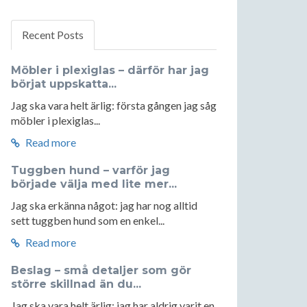
Recent Posts
Möbler i plexiglas – därför har jag
börjat uppskatta...
Jag ska vara helt ärlig: första gången jag såg
möbler i plexiglas...
Read more
Tuggben hund – varför jag
började välja med lite mer...
Jag ska erkänna något: jag har nog alltid
sett tuggben hund som en enkel...
Read more
Beslag – små detaljer som gör
större skillnad än du...
Jag ska vara helt ärlig: jag har aldrig varit en