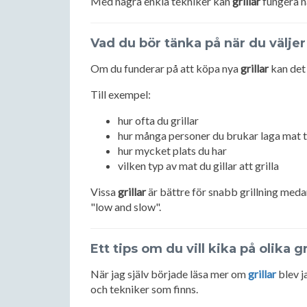
Med några enkla tekniker kan
grillar
fungera n
Vad du bör tänka på när du väljer 
Om du funderar på att köpa nya
grillar
kan det 
Till exempel:
hur ofta du grillar
hur många personer du brukar laga mat ti
hur mycket plats du har
vilken typ av mat du gillar att grilla
Vissa
grillar
är bättre för snabb grillning medan
"low and slow".
Ett tips om du vill kika på olika gr
När jag själv började läsa mer om
grillar
blev j
och tekniker som finns.