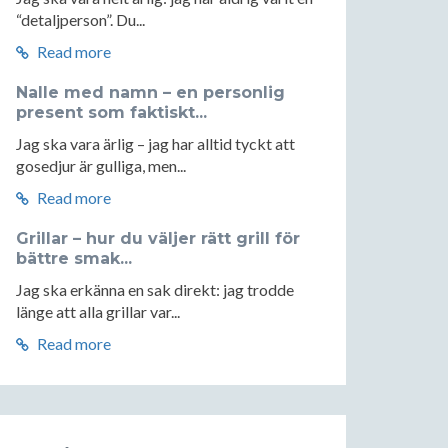
“detaljperson”. Du...
Read more
Nalle med namn – en personlig
present som faktiskt...
Jag ska vara ärlig – jag har alltid tyckt att
gosedjur är gulliga, men...
Read more
Grillar – hur du väljer rätt grill för
bättre smak...
Jag ska erkänna en sak direkt: jag trodde
länge att alla grillar var...
Read more