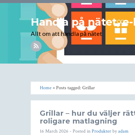
Handla på nätet, e-
Allt om att handla på nätet
Home
» Posts tagged: Grillar
Grillar – hur du väljer rä
roligare matlagning
16 March 2026
- Posted in
Produkter
by
adam