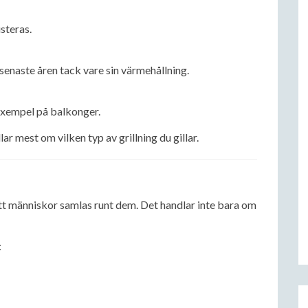
steras.
senaste åren tack vare sin värmehållning.
l exempel på balkonger.
ar mest om vilken typ av grillning du gillar.
t människor samlas runt dem. Det handlar inte bara om
: