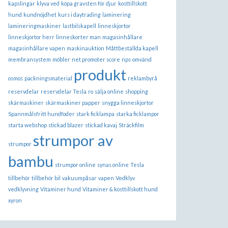
kapslingar
klyva ved
köpa gravsten för djur
kosttillskott
hund
kundnöjdhet
kurs i daytrading
laminering
lamineringmaskiner
lastbilskapell
linneskjortor
linneskjortor herr
linneskorter man
magasinhållare
magasinhållare vapen
maskinauktion
Måttbeställda kapell
membransystem
möbler
net promoter score
nps
omvänd
produkt
osmos
packningsmaterial
reklambyrå
reservdelar
reservdelar Tesla
ro
sälja online
shopping
skärmaskiner
skärmaskiner papper
snygga linneskjortor
Spannmålsfritt hundfoder
stark ficklampa
starka ficklampor
starta webshop
stickad blazer
stickad kavaj
Sträckfilm
strumpor av
strumpor
bambu
strumpor online
synas online
Tesla
tillbehör
tillbehör bil
vakuumpåsar
vapen
Vedklyv
vedklyvning
Vitaminer hund
Vitaminer & kosttillskott hund
xyron