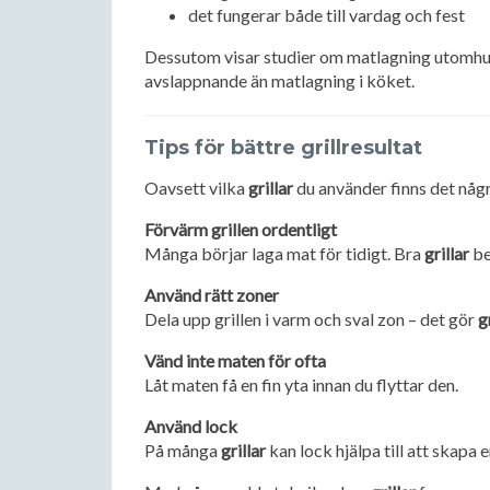
det fungerar både till vardag och fest
Dessutom visar studier om matlagning utomhus
avslappnande än matlagning i köket.
Tips för bättre grillresultat
Oavsett vilka
grillar
du använder finns det någr
Förvärm grillen ordentligt
Många börjar laga mat för tidigt. Bra
grillar
be
Använd rätt zoner
Dela upp grillen i varm och sval zon – det gör
g
Vänd inte maten för ofta
Låt maten få en fin yta innan du flyttar den.
Använd lock
På många
grillar
kan lock hjälpa till att skapa