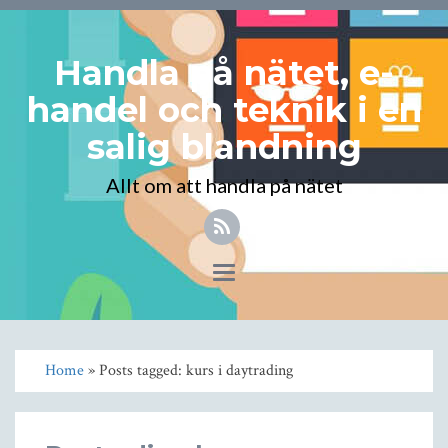
Handla på nätet, e-
handel och teknik i en
salig blandning
Allt om att handla på nätet
Toggle
navigation
Home
» Posts tagged: kurs i daytrading