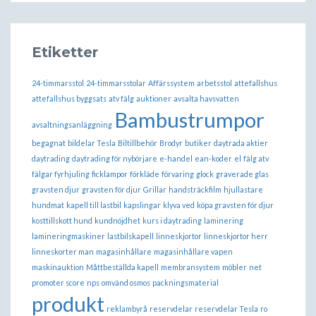
Etiketter
24-timmarsstol
24-timmarsstolar
Affärssystem
arbetsstol
attefallshus
attefallshus byggsats
atv fälg
auktioner
avsalta havsvatten
Bambustrumpor
avsaltningsanläggning
begagnat
bildelar Tesla
Biltillbehör
Brodyr
butiker
daytrada aktier
daytrading
daytrading för nybörjare
e-handel
ean-koder
el
fälg atv
fälgar fyrhjuling
ficklampor
förkläde
förvaring
glock
graverade glas
gravsten djur
gravsten för djur
Grillar
handsträckfilm
hjullastare
hundmat
kapell till lastbil
kapslingar
klyva ved
köpa gravsten för djur
kosttillskott hund
kundnöjdhet
kurs i daytrading
laminering
lamineringmaskiner
lastbilskapell
linneskjortor
linneskjortor herr
linneskorter man
magasinhållare
magasinhållare vapen
maskinauktion
Måttbeställda kapell
membransystem
möbler
net
promoter score
nps
omvänd osmos
packningsmaterial
produkt
reklambyrå
reservdelar
reservdelar Tesla
ro