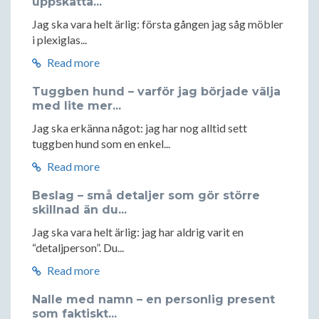
uppskatta...
Jag ska vara helt ärlig: första gången jag såg möbler
i plexiglas...
Read more
Tuggben hund – varför jag började välja
med lite mer...
Jag ska erkänna något: jag har nog alltid sett
tuggben hund som en enkel...
Read more
Beslag – små detaljer som gör större
skillnad än du...
Jag ska vara helt ärlig: jag har aldrig varit en
“detaljperson”. Du...
Read more
Nalle med namn – en personlig present
som faktiskt...