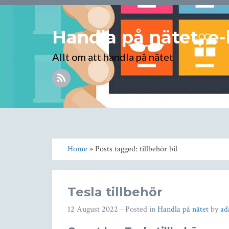
Handla på nätet, e-
Allt om att handla på nätet
Home
» Posts tagged: tillbehör bil
Tesla tillbehör
12 August 2022
- Posted in
Handla på nätet
by
a