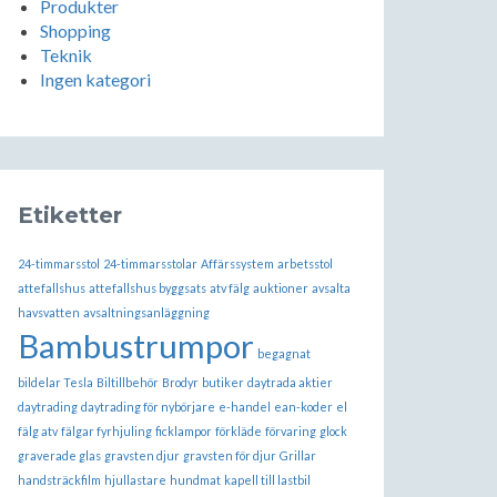
Produkter
Shopping
Teknik
Ingen kategori
Etiketter
24-timmarsstol
24-timmarsstolar
Affärssystem
arbetsstol
attefallshus
attefallshus byggsats
atv fälg
auktioner
avsalta
havsvatten
avsaltningsanläggning
Bambustrumpor
begagnat
bildelar Tesla
Biltillbehör
Brodyr
butiker
daytrada aktier
daytrading
daytrading för nybörjare
e-handel
ean-koder
el
fälg atv
fälgar fyrhjuling
ficklampor
förkläde
förvaring
glock
graverade glas
gravsten djur
gravsten för djur
Grillar
handsträckfilm
hjullastare
hundmat
kapell till lastbil