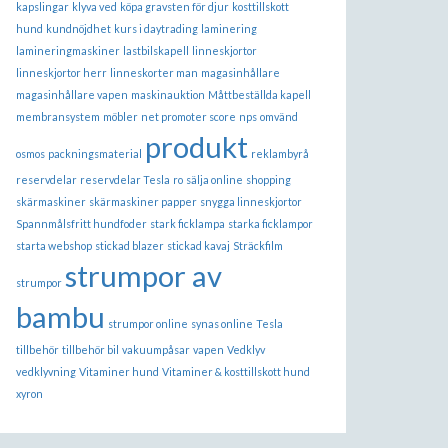
kapslingar
klyva ved
köpa gravsten för djur
kosttillskott
hund
kundnöjdhet
kurs i daytrading
laminering
lamineringmaskiner
lastbilskapell
linneskjortor
linneskjortor herr
linneskorter man
magasinhållare
magasinhållare vapen
maskinauktion
Måttbeställda kapell
membransystem
möbler
net promoter score
nps
omvänd
produkt
osmos
packningsmaterial
reklambyrå
reservdelar
reservdelar Tesla
ro
sälja online
shopping
skärmaskiner
skärmaskiner papper
snygga linneskjortor
Spannmålsfritt hundfoder
stark ficklampa
starka ficklampor
starta webshop
stickad blazer
stickad kavaj
Sträckfilm
strumpor av
strumpor
bambu
strumpor online
synas online
Tesla
tillbehör
tillbehör bil
vakuumpåsar
vapen
Vedklyv
vedklyvning
Vitaminer hund
Vitaminer & kosttillskott hund
xyron