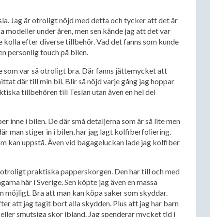
sla. Jag är otroligt nöjd med detta och tycker att det är
ika modeller under åren, men sen kände jag att det var
e kolla efter diverse tillbehör. Vad det fanns som kunde
en personlig touch på bilen.
e som var så otroligt bra. Där fanns jättemycket att
hittat där till min bil. Blir så nöjd varje gång jag hoppar
ktiska tillbehören till Teslan utan även en hel del
iber inne i bilen. De där små detaljerna som är så lite men
 man stiger in i bilen, har jag lagt kolfiberfoliering.
m kan uppstå. Även vid bagageluckan lade jag kolfiber
 otroligt praktiska papperskorgen. Den har till och med
garna här i Sverige. Sen köpte jag även en massa
som möjligt. Bra att man kan köpa saker som skyddar.
ter att jag tagit bort alla skydden. Plus att jag har barn
ller smutsiga skor ibland. Jag spenderar mycket tid i