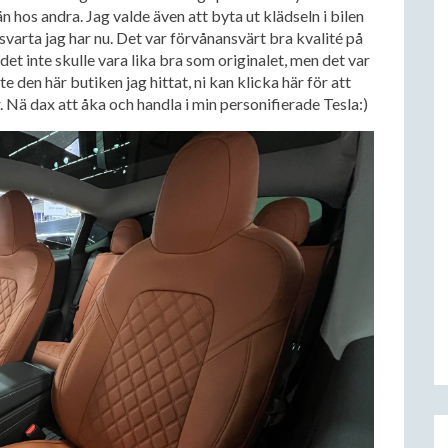
 än hos andra. Jag valde även att byta ut klädseln i bilen
n svarta jag har nu. Det var förvånansvärt bra kvalité på
det inte skulle vara lika bra som originalet, men det var
te den här butiken jag hittat, ni kan klicka här för att
 Nä dax att åka och handla i min personifierade Tesla:)