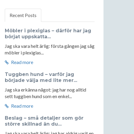
Recent Posts
Möbler i plexiglas – därför har jag
börjat uppskatta...
Jag ska vara helt ärlig: första gången jag såg
möbler i plexiglas...
Read more
Tuggben hund – varför jag
började välja med lite mer...
Jag ska erkänna något: jag har nog alltid
sett tuggben hund som en enkel...
Read more
Beslag – små detaljer som gör
större skillnad än du...
Jag ska vara helt ärlig: jag har aldrig varit en