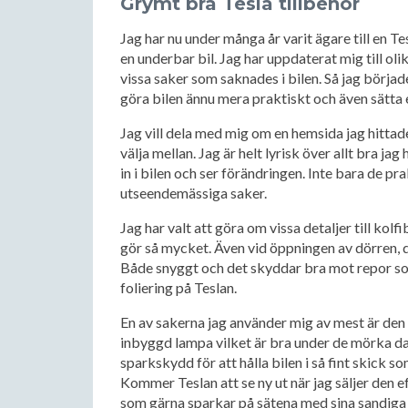
Grymt bra Tesla tillbehör
Jag har nu under många år varit ägare till en Te
en underbar bil. Jag har uppdaterat mig till ol
vissa saker som saknades i bilen. Så jag börjad
göra bilen ännu mera praktiskt och även sätta 
Jag vill dela med mig om en hemsida jag hittad
välja mellan. Jag är helt lyrisk över allt bra jag 
in i bilen och ser förändringen. Inte bara de pra
utseendemässiga saker.
Jag har valt att göra om vissa detaljer till kolf
gör så mycket. Även vid öppningen av dörren, där
Både snyggt och det skyddar bra mot repor so
foliering på Teslan.
En av sakerna jag använder mig av mest är den
inbyggd lampa vilket är bra under de mörka da
sparkskydd för att hålla bilen i så fint skick 
Kommer Teslan att se ny ut när jag säljer den ef
som gärna sparkar på sätena med sina sandiga e