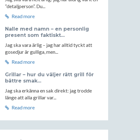
“detaljperson”. Du...
Read more
Nalle med namn – en personlig
present som faktiskt...
Jag ska vara ärlig – jag har alltid tyckt att
gosedjur är gulliga, men...
Read more
Grillar – hur du väljer rätt grill för
bättre smak...
Jag ska erkänna en sak direkt: jag trodde
länge att alla grillar var...
Read more