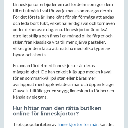
Linneskjortor erbjuder en rad fördelar som gör dem
till ett utmärkt val för varje mans sommargarderob.
För det första är linne känt för sin förmåga att andas
och leda bort fukt, vilket håller dig sval och torr även
under de hetaste dagarna. Linneskjortor är också
otroligt stiliga och finns i en mängd olika färger och
stilar, från klassiska vita till mer djärva pasteller,
vilket gör dem lätta att matcha med olika typer av
byxor och shorts.
En annan fördel med linneskjortor är deras
mångsidighet. De kan enkelt kläs upp med en kavaj
för en sommarkväll på stan eller bäras mer
avslappnat med uppkavlade ärmar och öppen krage.
Oavsett tillfälle ger en snygg linneskjorta för herr en
känsla av elegans.
Hur hittar man den rätta butiken
online för linneskjortor?
Trots populariteten av
linneskjortor för män
kan det