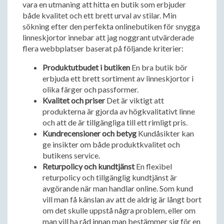
vara en utmaning att hitta en butik som erbjuder
både kvalitet och ett brett urval av stilar. Min
sökning efter den perfekta onlinebutiken för snygga
linneskjortor innebar att jag noggrant utvärderade
flera webbplatser baserat på följande kriterier:
Produktutbudet i butiken
En bra butik bör
erbjuda ett brett sortiment av linneskjortor i
olika färger och passformer.
Kvalitet och priser
Det är viktigt att
produkterna är gjorda av högkvalitativt linne
och att de är tillgängliga till ett rimligt pris.
Kundrecensioner och betyg
Kundåsikter kan
ge insikter om både produktkvalitet och
butikens service.
Returpolicy och kundtjänst
En flexibel
returpolicy och tillgänglig kundtjänst är
avgörande när man handlar online. Som kund
vill man få känslan av att de aldrig är långt bort
om det skulle uppstå några problem, eller om
man vill ha råd innan man bestämmer sig för en