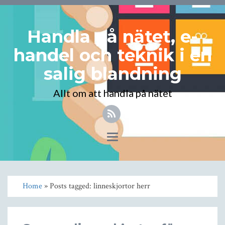
Handla på nätet, e-
handel och teknik i en
salig blandning
Allt om att handla på nätet
Toggle
navigation
Home
» Posts tagged: linneskjortor herr