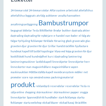
24-timmarsstol
24-timmarsstolar
Affärssystem
arbetsstol
attefallshus
attefallshus byggsats
atv fälg
auktioner
avsalta havsvatten
Bambustrumpor
avsaltningsanläggning
begagnat
bildelar Tesla
Biltillbehör
Brodyr
butiker
daytrada aktier
daytrading
daytrading för nybörjare
e-handel
ean-koder
el
fälg atv
fälgar fyrhjuling
ficklampor
förkläde
förvaring
glock
graverade glas
gravsten djur
gravsten för djur
Grillar
handsträckfilm
hjullastare
hundmat
kapell till lastbil
kapslingar
klyva ved
köpa gravsten för djur
kosttillskott hund
kundnöjdhet
kurs i daytrading
laminering
lamineringmaskiner
lastbilskapell
linneskjortor
linneskjortor herr
linneskorter man
magasinhållare
magasinhållare vapen
maskinauktion
Måttbeställda kapell
membransystem
möbler
net
promoter score
nps
omvänd osmos
packningsmaterial
produkt
reklambyrå
reservdelar
reservdelar Tesla
ro
sälja online
shopping
skärmaskiner
skärmaskiner papper
snygga
linneskjortor
Spannmålsfritt hundfoder
stark ficklampa
starka
ficklampor
starta webshop
stickad blazer
stickad kavaj
Sträckfilm