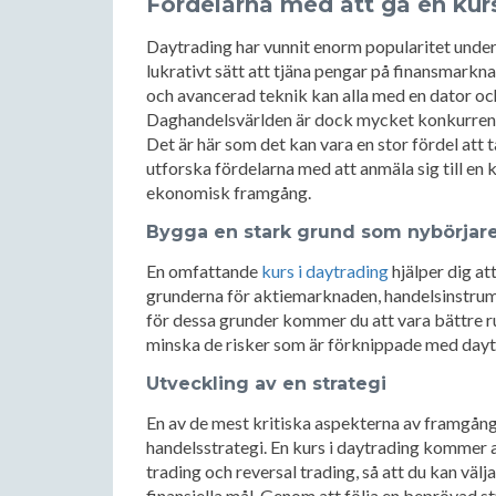
Fördelarna med att gå en kurs
Daytrading har vunnit enorm popularitet under 
lukrativt sätt att tjäna pengar på finansmark
och avancerad teknik kan alla med en dator oc
Daghandelsvärlden är dock mycket konkurrens
Det är här som det kan vara en stor fördel att t
utforska fördelarna med att anmäla sig till en k
ekonomisk framgång.
Bygga en stark grund som nybörjar
En omfattande
kurs i daytrading
hjälper dig at
grunderna för aktiemarknaden, handelsinstrum
för dessa grunder kommer du att vara bättre r
minska de risker som är förknippade med dayt
Utveckling av en strategi
En av de mest kritiska aspekterna av framgångs
handelsstrategi. En kurs i daytrading kommer a
trading och reversal trading, så att du kan väl
finansiella mål. Genom att följa en beprövad s