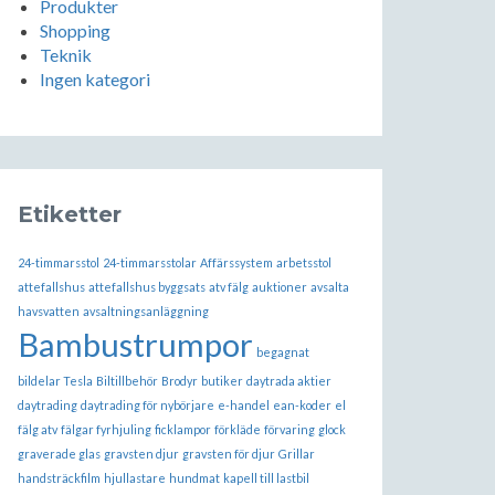
Produkter
Shopping
Teknik
Ingen kategori
Etiketter
24-timmarsstol
24-timmarsstolar
Affärssystem
arbetsstol
attefallshus
attefallshus byggsats
atv fälg
auktioner
avsalta
havsvatten
avsaltningsanläggning
Bambustrumpor
begagnat
bildelar Tesla
Biltillbehör
Brodyr
butiker
daytrada aktier
daytrading
daytrading för nybörjare
e-handel
ean-koder
el
fälg atv
fälgar fyrhjuling
ficklampor
förkläde
förvaring
glock
graverade glas
gravsten djur
gravsten för djur
Grillar
handsträckfilm
hjullastare
hundmat
kapell till lastbil