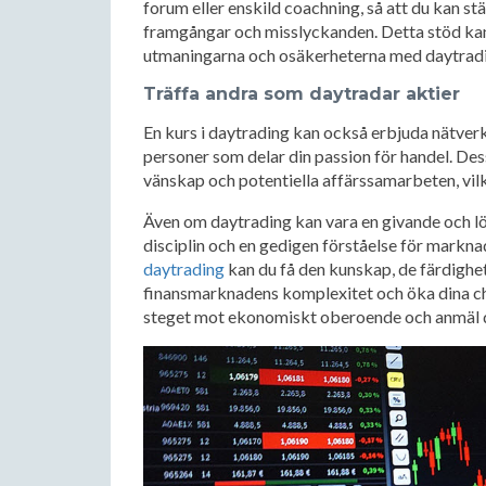
forum eller enskild coachning, så att du kan stä
framgångar och misslyckanden. Detta stöd kan v
utmaningarna och osäkerheterna med daytradi
Träffa andra som daytradar aktier
En kurs i daytrading kan också erbjuda nätver
personer som delar din passion för handel. Dess
vänskap och potentiella affärssamarbeten, vilk
Även om daytrading kan vara en givande och 
disciplin och en gedigen förståelse för mark
daytrading
kan du få den kunskap, de färdighet
finansmarknadens komplexitet och öka dina cha
steget mot ekonomiskt oberoende och anmäl dig