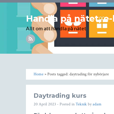
Handla på nätet, e-
Allt om att handla på nätet
Home
» Posts tagged: daytrading för nybörjare
Daytrading kurs
20 April 2023
- Posted in
Teknik
by
adam