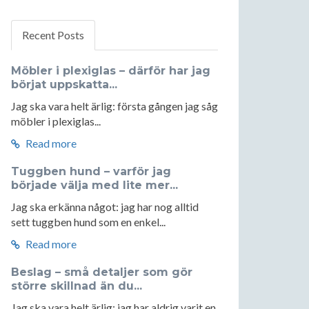
Recent Posts
Möbler i plexiglas – därför har jag
börjat uppskatta...
Jag ska vara helt ärlig: första gången jag såg
möbler i plexiglas...
Read more
Tuggben hund – varför jag
började välja med lite mer...
Jag ska erkänna något: jag har nog alltid
sett tuggben hund som en enkel...
Read more
Beslag – små detaljer som gör
större skillnad än du...
Jag ska vara helt ärlig: jag har aldrig varit en