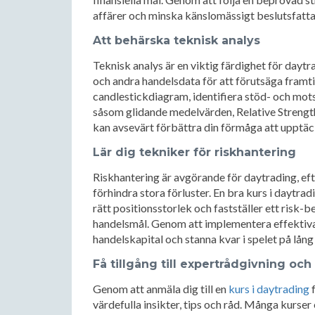
affärer och minska känslomässigt beslutsfatt
Att behärska teknisk analys
Teknisk analys är en viktig färdighet för dayt
och andra handelsdata för att förutsäga framtida
candlestickdiagram, identifiera stöd- och mot
såsom glidande medelvärden, Relative Strengt
kan avsevärt förbättra din förmåga att upptä
Lär dig tekniker för riskhantering
Riskhantering är avgörande för daytrading, eft
förhindra stora förluster. En bra kurs i daytra
rätt positionsstorlek och fastställer ett ris
handelsmål. Genom att implementera effektiva
handelskapital och stanna kvar i spelet på lång 
Få tillgång till expertrådgivning och
Genom att anmäla dig till en
kurs i daytrading
f
värdefulla insikter, tips och råd. Många kurs