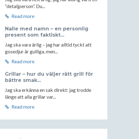
“detaljperson”. Du...
Read more
Nalle med namn – en personlig
present som faktiskt...
Jag ska vara ärlig – jag har alltid tyckt att
gosedjur är gulliga, men...
Read more
Grillar – hur du väljer rätt grill för
bättre smak...
Jag ska erkänna en sak direkt: jag trodde
länge att alla grillar var...
Read more