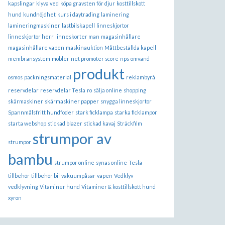
kapslingar
klyva ved
köpa gravsten för djur
kosttillskott
hund
kundnöjdhet
kurs i daytrading
laminering
lamineringmaskiner
lastbilskapell
linneskjortor
linneskjortor herr
linneskorter man
magasinhållare
magasinhållare vapen
maskinauktion
Måttbeställda kapell
membransystem
möbler
net promoter score
nps
omvänd
produkt
osmos
packningsmaterial
reklambyrå
reservdelar
reservdelar Tesla
ro
sälja online
shopping
skärmaskiner
skärmaskiner papper
snygga linneskjortor
Spannmålsfritt hundfoder
stark ficklampa
starka ficklampor
starta webshop
stickad blazer
stickad kavaj
Sträckfilm
strumpor av
strumpor
bambu
strumpor online
synas online
Tesla
tillbehör
tillbehör bil
vakuumpåsar
vapen
Vedklyv
vedklyvning
Vitaminer hund
Vitaminer & kosttillskott hund
xyron