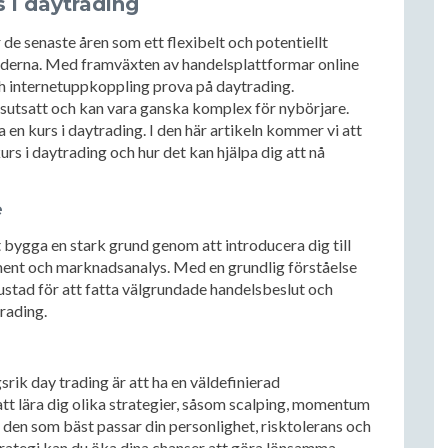
 i daytrading
de senaste åren som ett flexibelt och potentiellt
naderna. Med framväxten av handelsplattformar online
h internetuppkoppling prova på daytrading.
utsatt och kan vara ganska komplex för nybörjare.
a en kurs i daytrading. I den här artikeln kommer vi att
urs i daytrading och hur det kan hjälpa dig att nå
e
t bygga en stark grund genom att introducera dig till
ent och marknadsanalys. Med en grundlig förståelse
ustad för att fatta välgrundade handelsbeslut och
rading.
rik day trading är att ha en väldefinierad
tt lära dig olika strategier, såsom scalping, momentum
ja den som bäst passar din personlighet, risktolerans och
trategi kan du öka dina chanser att göra lönsamma