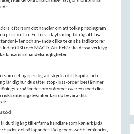
ande.
raders, eftersom det handlar om att tolka prisdiagram
 prisrörelser. En kurs i daytrading lär dig att läsa
ståndsnivåer och använda olika tekniska indikatorer,
h Index (RSI) och MACD. Att behärska dessa verktyg
cka lönsamma handelsmöjligheter.
ersom det hjälper dig att skydda ditt kapital och
ding lär dig hur du sätter stop-loss-order, bestämmer
k-belöningsförhållande som stämmer överens med dina
 riskhanteringstekniker kan du bevara ditt
sikt.
 stöd
år du tillgång till erfarna handlare som kan erbjuda
er erbjuder också löpande stöd genom webbseminarier,