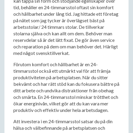
kan tappa sin form och stödjande egenskaper över
tid, behåller en 24-timmarsstol oftast sin komfort
och hållbarhet under lång tid. Jag hittade ett företag
på nätet som jag tycker är överlägset bäst på
arbetsstolar/ 24 timmars stolar. De tillverkar
stolarna själva och kan allt om dem. Behöver man
reservdelar så är det lätt fixat. De gör även service
och reparation på dem om man behöver det. Härligt
med något svensktillverkat.
Förutom komfort och hållbarhet är en 24-
timmarsstol också ett utmärkt val för att främja
produktiviteten på arbetsplatsen. När du sitter
bekvämt och har rätt stöd kan du fokusera bättre på
ditt arbete och undvika distraktioner från obehag
och smärta. En 24-timmarsstol minskar trötthet och
ökar energinivån, vilket gör att du kan vara mer
produktiv och effektiv under hela arbetsdagen.
Att investera i en 24-timmarsstol satsar du på din
hälsa och välbefinnande på arbetsplatsen och