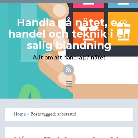
Handla på nätet, e-
handel och teknik i en
salig blandning
Allt om att handla på nätet
Toggle
navigation
Home
» Posts tagged: arbetsstol