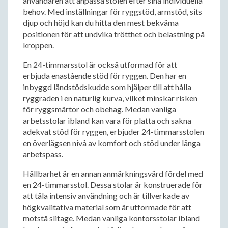
användaren att anpassa stolen efter sina individuella
behov. Med inställningar för ryggstöd, armstöd, sits
djup och höjd kan du hitta den mest bekväma
positionen för att undvika trötthet och belastning på
kroppen.
En 24-timmarsstol är också utformad för att
erbjuda enastående stöd för ryggen. Den har en
inbyggd ländstödskudde som hjälper till att hålla
ryggraden i en naturlig kurva, vilket minskar risken
för ryggsmärtor och obehag. Medan vanliga
arbetsstolar ibland kan vara för platta och sakna
adekvat stöd för ryggen, erbjuder 24-timmarsstolen
en överlägsen nivå av komfort och stöd under långa
arbetspass.
Hållbarhet är en annan anmärkningsvärd fördel med
en 24-timmarsstol. Dessa stolar är konstruerade för
att tåla intensiv användning och är tillverkade av
högkvalitativa material som är utformade för att
motstå slitage. Medan vanliga kontorsstolar ibland