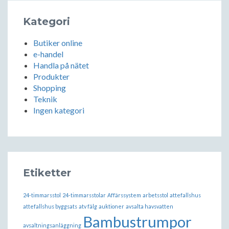
Kategori
Butiker online
e-handel
Handla på nätet
Produkter
Shopping
Teknik
Ingen kategori
Etiketter
24-timmarsstol
24-timmarsstolar
Affärssystem
arbetsstol
attefallshus
attefallshus byggsats
atv fälg
auktioner
avsalta havsvatten
Bambustrumpor
avsaltningsanläggning