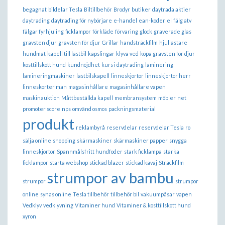
begagnat
bildelar Tesla
Biltillbehör
Brodyr
butiker
daytrada aktier
daytrading
daytrading för nybörjare
e-handel
ean-koder
el
fälg atv
fälgar fyrhjuling
ficklampor
förkläde
förvaring
glock
graverade glas
gravsten djur
gravsten för djur
Grillar
handsträckfilm
hjullastare
hundmat
kapell till lastbil
kapslingar
klyva ved
köpa gravsten för djur
kosttillskott hund
kundnöjdhet
kurs i daytrading
laminering
lamineringmaskiner
lastbilskapell
linneskjortor
linneskjortor herr
linneskorter man
magasinhållare
magasinhållare vapen
maskinauktion
Måttbeställda kapell
membransystem
möbler
net
promoter score
nps
omvänd osmos
packningsmaterial
produkt
reklambyrå
reservdelar
reservdelar Tesla
ro
sälja online
shopping
skärmaskiner
skärmaskiner papper
snygga
linneskjortor
Spannmålsfritt hundfoder
stark ficklampa
starka
ficklampor
starta webshop
stickad blazer
stickad kavaj
Sträckfilm
strumpor av bambu
strumpor
strumpor
online
synas online
Tesla tillbehör
tillbehör bil
vakuumpåsar
vapen
Vedklyv
vedklyvning
Vitaminer hund
Vitaminer & kosttillskott hund
xyron