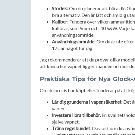
Storlek:
Om du planerar att bära din Glo
bra alternativ. Den är lätt och smidig u
Kaliber:
Fundera över vilken ammunition 
kalibrar, som 9mm och .40 S&W. Varje ka
användningsområde.
Användningsområde:
Om du är ute efter 
17L är något för dig.
Jag rekommenderar att du provar olika modeller
att känna hur vapnet ligger i handen och hur de
Praktiska Tips för Nya Glock
Om du precis har köpt eller funderar på att köp
Lär dig grunderna i vapensäkerhet
. Det ä
vapen.
Investera i bra tillbehör.
En kvalitetshölst
själva vapnet.
Träna regelbundet
. Oavsett om du använd
viktigt att träna kontinuerligt för att b