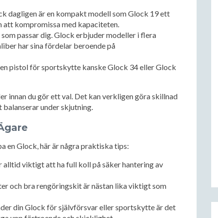
ck dagligen är en kompakt modell som Glock 19 ett
tan att kompromissa med kapaciteten.
som passar dig. Glock erbjuder modeller i flera
liber har sina fördelar beroende på
en pistol för sportskytte kanske Glock 34 eller Glock
 innan du gör ett val. Det kan verkligen göra skillnad
t balanserar under skjutning.
-Ägare
a en Glock, här är några praktiska tips:
r alltid viktigt att ha full koll på säker hantering av
er och bra rengöringskit är nästan lika viktigt som
er din Glock för självförsvar eller sportskytte är det
ygga upp förtroende och skicklighet.