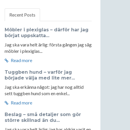
Recent Posts
Möbler i plexiglas – därför har jag
börjat uppskatta...
Jag ska vara helt ärlig: första gången jag såg
möbler i plexiglas...
Read more
Tuggben hund – varför jag
började välja med lite mer...
Jag ska erkänna något: jag har nog alltid
sett tuggben hund som en enkel...
Read more
Beslag – små detaljer som gör
större skillnad än du...
Jag ska vara helt ärlig: jag har aldrig varit en