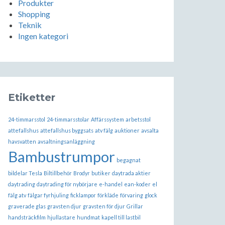
Produkter
Shopping
Teknik
Ingen kategori
Etiketter
24-timmarsstol
24-timmarsstolar
Affärssystem
arbetsstol
attefallshus
attefallshus byggsats
atv fälg
auktioner
avsalta
havsvatten
avsaltningsanläggning
Bambustrumpor
begagnat
bildelar Tesla
Biltillbehör
Brodyr
butiker
daytrada aktier
daytrading
daytrading för nybörjare
e-handel
ean-koder
el
fälg atv
fälgar fyrhjuling
ficklampor
förkläde
förvaring
glock
graverade glas
gravsten djur
gravsten för djur
Grillar
handsträckfilm
hjullastare
hundmat
kapell till lastbil