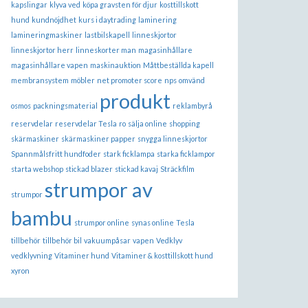
kapslingar
klyva ved
köpa gravsten för djur
kosttillskott
hund
kundnöjdhet
kurs i daytrading
laminering
lamineringmaskiner
lastbilskapell
linneskjortor
linneskjortor herr
linneskorter man
magasinhållare
magasinhållare vapen
maskinauktion
Måttbeställda kapell
membransystem
möbler
net promoter score
nps
omvänd
produkt
osmos
packningsmaterial
reklambyrå
reservdelar
reservdelar Tesla
ro
sälja online
shopping
skärmaskiner
skärmaskiner papper
snygga linneskjortor
Spannmålsfritt hundfoder
stark ficklampa
starka ficklampor
starta webshop
stickad blazer
stickad kavaj
Sträckfilm
strumpor av
strumpor
bambu
strumpor online
synas online
Tesla
tillbehör
tillbehör bil
vakuumpåsar
vapen
Vedklyv
vedklyvning
Vitaminer hund
Vitaminer & kosttillskott hund
xyron