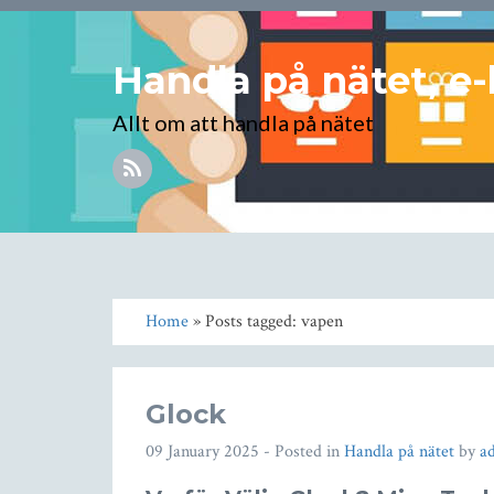
Handla på nätet, e-
Allt om att handla på nätet
Home
» Posts tagged: vapen
Glock
09 January 2025
- Posted in
Handla på nätet
by
a