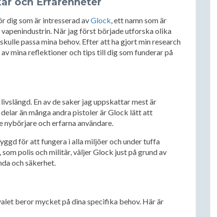
kar och Erfarenheter
ör dig som är intresserad av
Glock
, ett namn som är
 vapenindustrin. När jag först började utforska olika
 skulle passa mina behov. Efter att ha gjort min research
g av mina reflektioner och tips till dig som funderar på
 livslängd. En av de saker jag uppskattar mest är
delar än många andra pistoler är Glock lätt att
de nybörjare och erfarna användare.
byggd för att fungera i alla miljöer och under tuffa
som polis och militär, väljer Glock just på grund av
nda och säkerhet.
valet beror mycket på dina specifika behov. Här är