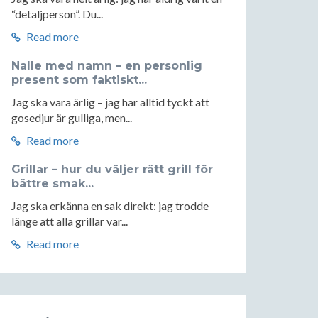
“detaljperson”. Du...
Read more
Nalle med namn – en personlig
present som faktiskt...
Jag ska vara ärlig – jag har alltid tyckt att
gosedjur är gulliga, men...
Read more
Grillar – hur du väljer rätt grill för
bättre smak...
Jag ska erkänna en sak direkt: jag trodde
länge att alla grillar var...
Read more