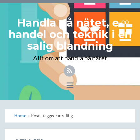
Handla på nätet, e-
handel och teknik i en
salig blandning
Allt om att handla på nätet
Toggle
navigation
Home
» Posts tagged: atv fälg