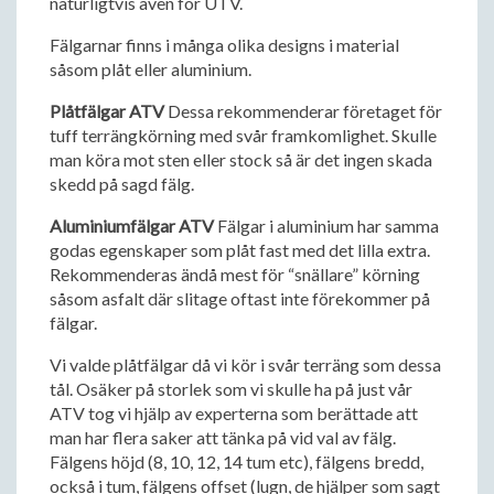
naturligtvis även för UTV.
Fälgarnar finns i många olika designs i material
såsom plåt eller aluminium.
Plåtfälgar ATV
Dessa rekommenderar företaget för
tuff terrängkörning med svår framkomlighet. Skulle
man köra mot sten eller stock så är det ingen skada
skedd på sagd fälg.
Aluminiumfälgar ATV
Fälgar i aluminium har samma
godas egenskaper som plåt fast med det lilla extra.
Rekommenderas ändå mest för “snällare” körning
såsom asfalt där slitage oftast inte förekommer på
fälgar.
Vi valde plåtfälgar då vi kör i svår terräng som dessa
tål. Osäker på storlek som vi skulle ha på just vår
ATV tog vi hjälp av experterna som berättade att
man har flera saker att tänka på vid val av fälg.
Fälgens höjd (8, 10, 12, 14 tum etc), fälgens bredd,
också i tum, fälgens offset (lugn, de hjälper som sagt