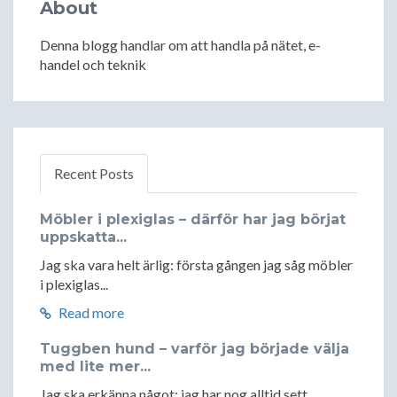
About
Denna blogg handlar om att handla på nätet, e-
handel och teknik
Recent Posts
Möbler i plexiglas – därför har jag börjat
uppskatta...
Jag ska vara helt ärlig: första gången jag såg möbler
i plexiglas...
Read more
Tuggben hund – varför jag började välja
med lite mer...
Jag ska erkänna något: jag har nog alltid sett