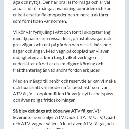
äga och nyttja. Den har bra lastförmåga och är väl
anpassad för många användningsområden och kan
enkelt ersätta flakmopeder och mindre traktorer
som förr i tiden var normen.
Vi kör vår fyrhjuling i vått och torrt i skogsterräng
med djupaste lera i vissa delar, på asfaltsvägar och
grusvägar, och runt på gården och dess tillhörande
hagar och ängar. Med vagn påkopplad har vi även
möjligheten att köra tungt vilket verkligen
underlättar då det är en smidigare körning och
frakthantering än vad andra fordon erbjuder.
Med en mängd tillbehör och reservdelar kan vi meka
och fixa så att vår moderna “arbetshäst” som vår
ATV är, är i toppkondition för varje nytt arbetspass
och även roliga fritidskörningar.
Så blev det dags att köpa nya ATV fälgar.
Vår
leverantör som säljer ATV Däck till ATV, UTV, Quad
och ATV-vagnar säljer så klart även ATV fälgar, och