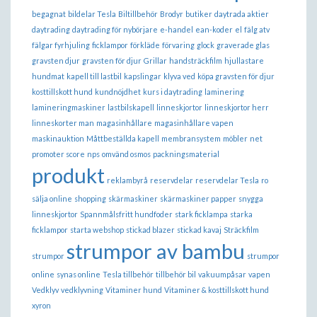
begagnat
bildelar Tesla
Biltillbehör
Brodyr
butiker
daytrada aktier
daytrading
daytrading för nybörjare
e-handel
ean-koder
el
fälg atv
fälgar fyrhjuling
ficklampor
förkläde
förvaring
glock
graverade glas
gravsten djur
gravsten för djur
Grillar
handsträckfilm
hjullastare
hundmat
kapell till lastbil
kapslingar
klyva ved
köpa gravsten för djur
kosttillskott hund
kundnöjdhet
kurs i daytrading
laminering
lamineringmaskiner
lastbilskapell
linneskjortor
linneskjortor herr
linneskorter man
magasinhållare
magasinhållare vapen
maskinauktion
Måttbeställda kapell
membransystem
möbler
net
promoter score
nps
omvänd osmos
packningsmaterial
produkt
reklambyrå
reservdelar
reservdelar Tesla
ro
sälja online
shopping
skärmaskiner
skärmaskiner papper
snygga
linneskjortor
Spannmålsfritt hundfoder
stark ficklampa
starka
ficklampor
starta webshop
stickad blazer
stickad kavaj
Sträckfilm
strumpor av bambu
strumpor
strumpor
online
synas online
Tesla tillbehör
tillbehör bil
vakuumpåsar
vapen
Vedklyv
vedklyvning
Vitaminer hund
Vitaminer & kosttillskott hund
xyron