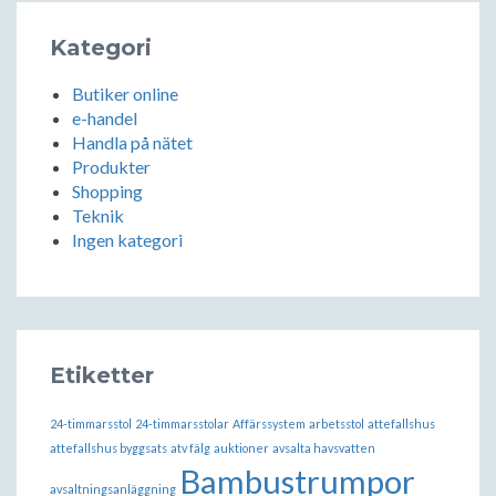
Kategori
Butiker online
e-handel
Handla på nätet
Produkter
Shopping
Teknik
Ingen kategori
Etiketter
24-timmarsstol
24-timmarsstolar
Affärssystem
arbetsstol
attefallshus
attefallshus byggsats
atv fälg
auktioner
avsalta havsvatten
Bambustrumpor
avsaltningsanläggning