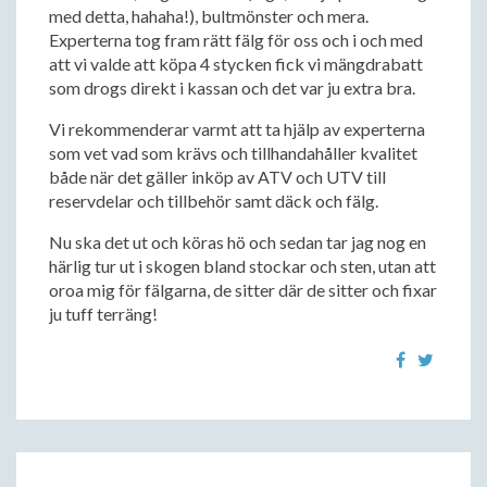
med detta, hahaha!), bultmönster och mera.
Experterna tog fram rätt fälg för oss och i och med
att vi valde att köpa 4 stycken fick vi mängdrabatt
som drogs direkt i kassan och det var ju extra bra.
Vi rekommenderar varmt att ta hjälp av experterna
som vet vad som krävs och tillhandahåller kvalitet
både när det gäller inköp av ATV och UTV till
reservdelar och tillbehör samt däck och fälg.
Nu ska det ut och köras hö och sedan tar jag nog en
härlig tur ut i skogen bland stockar och sten, utan att
oroa mig för fälgarna, de sitter där de sitter och fixar
ju tuff terräng!